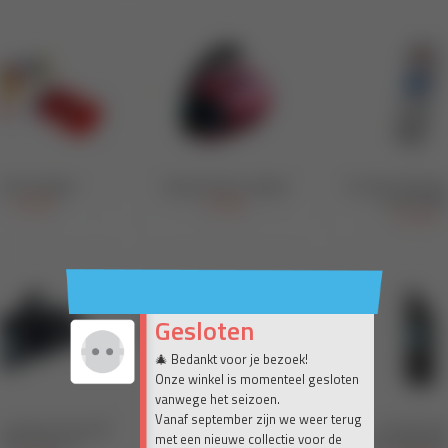
Gesloten
🎄 Bedankt voor je bezoek!
Onze winkel is momenteel gesloten
vanwege het seizoen.
Vanaf september zijn we weer terug
met een nieuwe collectie voor de