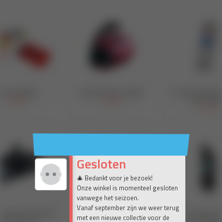
Gesloten
🎄 Bedankt voor je bezoek!
Onze winkel is momenteel gesloten
vanwege het seizoen.
Vanaf september zijn we weer terug
met een nieuwe collectie voor de