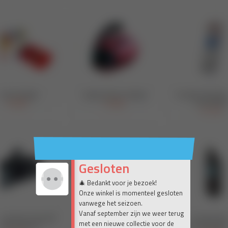
Gesloten
🎄 Bedankt voor je bezoek!
Onze winkel is momenteel gesloten
vanwege het seizoen.
Vanaf september zijn we weer terug
met een nieuwe collectie voor de