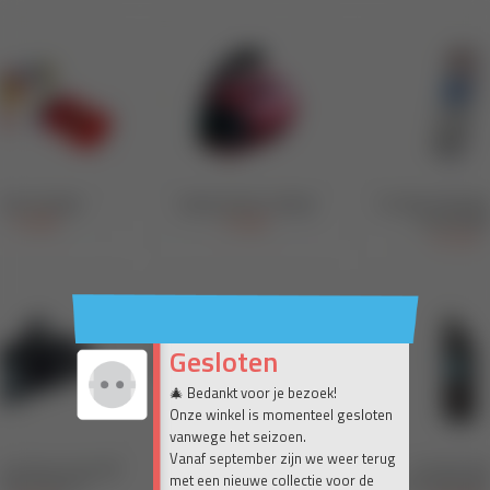
Gesloten
🎄 Bedankt voor je bezoek!
Onze winkel is momenteel gesloten
vanwege het seizoen.
Vanaf september zijn we weer terug
met een nieuwe collectie voor de