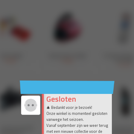
Gesloten
🎄 Bedankt voor je bezoek!
Onze winkel is momenteel gesloten
vanwege het seizoen.
Vanaf september zijn we weer terug
met een nieuwe collectie voor de