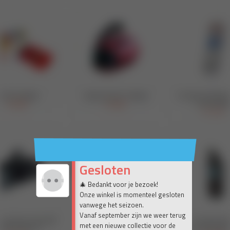
Gesloten
🎄 Bedankt voor je bezoek!
Onze winkel is momenteel gesloten
vanwege het seizoen.
Vanaf september zijn we weer terug
met een nieuwe collectie voor de