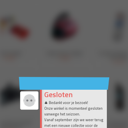
Gesloten
🎄 Bedankt voor je bezoek!
Onze winkel is momenteel gesloten
vanwege het seizoen.
Vanaf september zijn we weer terug
met een nieuwe collectie voor de