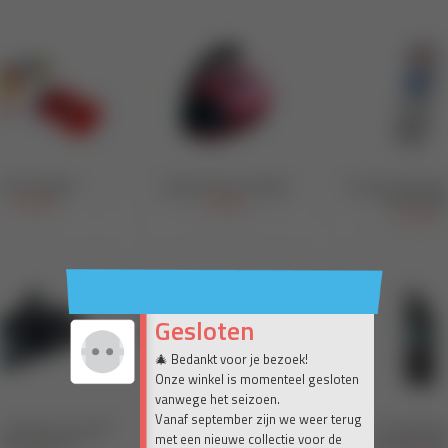
Gesloten
🎄 Bedankt voor je bezoek!
Onze winkel is momenteel gesloten
vanwege het seizoen.
Vanaf september zijn we weer terug
met een nieuwe collectie voor de