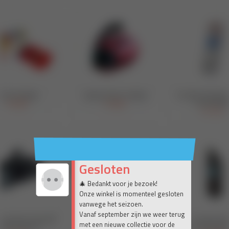
Gesloten
🎄 Bedankt voor je bezoek!
Onze winkel is momenteel gesloten
vanwege het seizoen.
Vanaf september zijn we weer terug
met een nieuwe collectie voor de