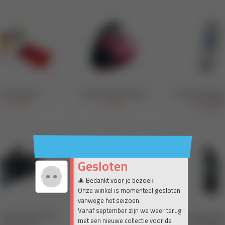
Gesloten
🎄 Bedankt voor je bezoek!
Onze winkel is momenteel gesloten
vanwege het seizoen.
Vanaf september zijn we weer terug
met een nieuwe collectie voor de