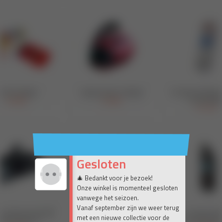
Gesloten
🎄 Bedankt voor je bezoek!
Onze winkel is momenteel gesloten
vanwege het seizoen.
Vanaf september zijn we weer terug
met een nieuwe collectie voor de