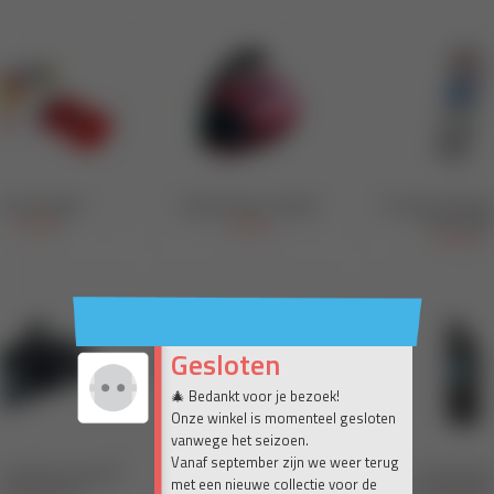
Gesloten
🎄 Bedankt voor je bezoek!
Onze winkel is momenteel gesloten
vanwege het seizoen.
Vanaf september zijn we weer terug
met een nieuwe collectie voor de