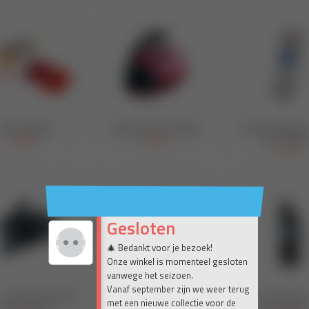
Gesloten
🎄 Bedankt voor je bezoek!
Onze winkel is momenteel gesloten
vanwege het seizoen.
Vanaf september zijn we weer terug
met een nieuwe collectie voor de