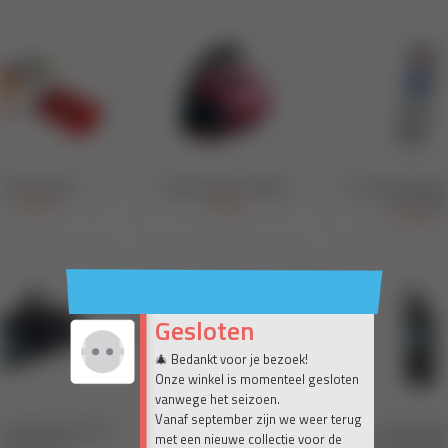
Gesloten
🎄 Bedankt voor je bezoek!
Onze winkel is momenteel gesloten
vanwege het seizoen.
Vanaf september zijn we weer terug
met een nieuwe collectie voor de