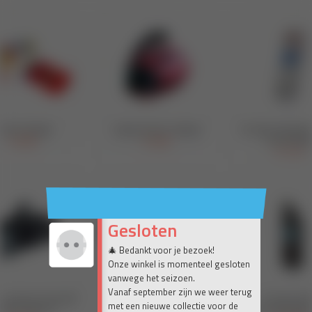
Gesloten
🎄 Bedankt voor je bezoek!
Onze winkel is momenteel gesloten
vanwege het seizoen.
Vanaf september zijn we weer terug
met een nieuwe collectie voor de