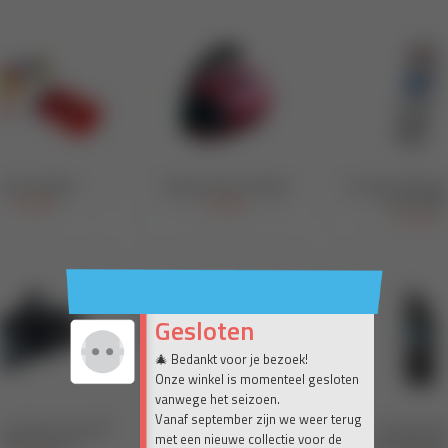
Gesloten
🎄 Bedankt voor je bezoek!
Onze winkel is momenteel gesloten
vanwege het seizoen.
Vanaf september zijn we weer terug
met een nieuwe collectie voor de