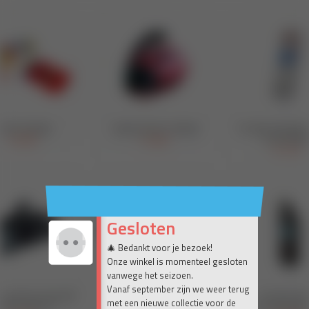
Gesloten
🎄 Bedankt voor je bezoek!
Onze winkel is momenteel gesloten
vanwege het seizoen.
Vanaf september zijn we weer terug
met een nieuwe collectie voor de