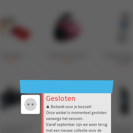
Gesloten
🎄 Bedankt voor je bezoek!
Onze winkel is momenteel gesloten
vanwege het seizoen.
Vanaf september zijn we weer terug
met een nieuwe collectie voor de