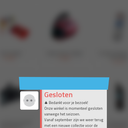
Gesloten
🎄 Bedankt voor je bezoek!
Onze winkel is momenteel gesloten
vanwege het seizoen.
Vanaf september zijn we weer terug
met een nieuwe collectie voor de